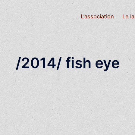
L’association
Le l
/2014/ fish eye