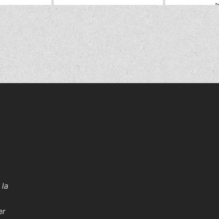
 la
er