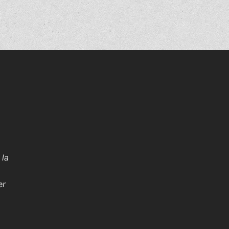
 la
er