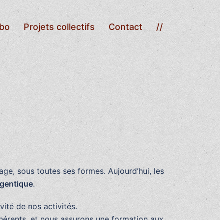
abo
Projets collectifs
Contact
//
mage, sous toutes ses formes. Aujourd’hui, les
rgentique
.
ité de nos activités.
dhérents, et nous assurons une formation aux