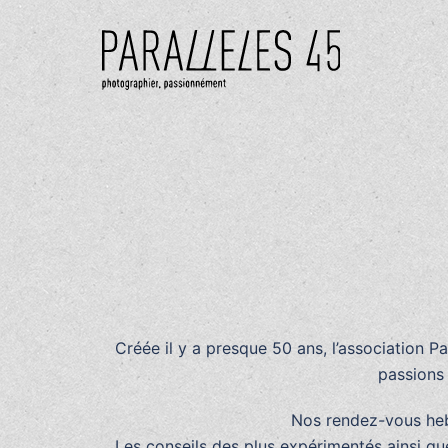
Aller
au
contenu
Créée il y a presque 50 ans, l’association Pa
passions 
Nos rendez-vous hebd
Les conseils des plus expérimentés ainsi qu